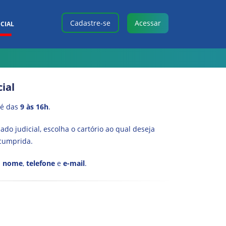
Cadastre-se
Acessar
CIAL
ial
é das
9 às 16h
.
do judicial, escolha o cartório ao qual deseja
 cumprida.
u
nome
,
telefone
e
e-mail
.