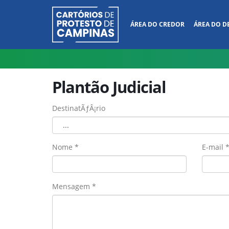
ÁREA DO CREDOR
ÁREA DO D
Plantão Judicial
DestinatÃƒÂ¡rio
...
Nome *
E-mail 
Mensagem *